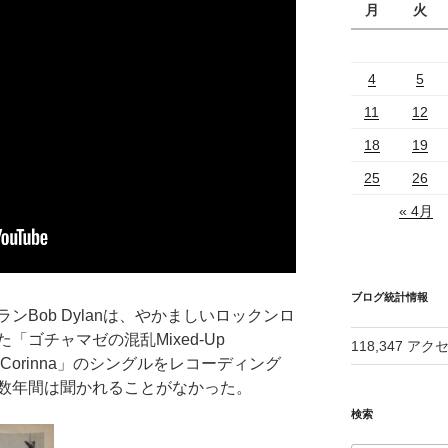
月
火
4
5
11
12
18
19
25
26
« 4月
ブログ統計情報
Bob Dylanは、やかましいロックンロ
ゴチャマゼの混乱Mixed-Up
118,347 アク
ーナCorinna」のシングルをレコーディング
数年間は聞かれることがなかった。
検索