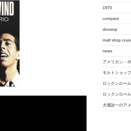
1970
compare
doowop
malt shop crui
news
アメリカン・
モルトショッ
ロックンロー
ロックンロー
大瀧詠一のア