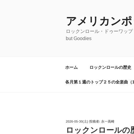
コ
ン
テ
アメリカンポ
ン
ロックンロール・ドゥーワップ・オールディ
ツ
but Goodies
へ
ス
キ
ッ
ホーム
ロックンロールの歴史
プ
各月第１週のトップ２５の全楽曲（19
投
2026-05-30(土)
投稿者:
永一高崎
稿
ロックンロールの歴
日: