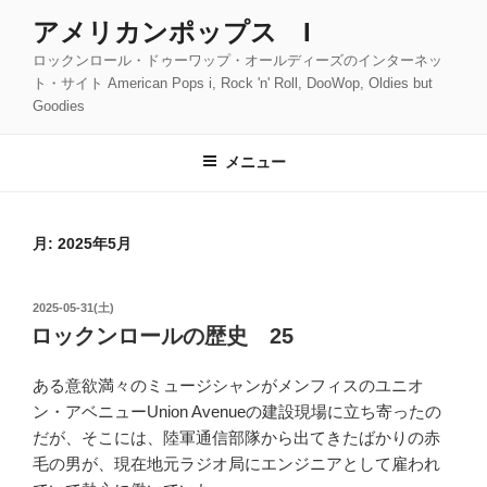
コ
アメリカンポップス I
ン
ロックンロール・ドゥーワップ・オールディーズのインターネッ
テ
ト・サイト American Pops i, Rock 'n' Roll, DooWop, Oldies but
ン
Goodies
ツ
へ
メニュー
ス
キ
ッ
月:
2025年5月
プ
投
2025-05-31(土)
稿
ロックンロールの歴史 25
日:
ある意欲満々のミュージシャンがメンフィスのユニオ
ン・アベニューUnion Avenueの建設現場に立ち寄ったの
だが、そこには、陸軍通信部隊から出てきたばかりの赤
毛の男が、現在地元ラジオ局にエンジニアとして雇われ