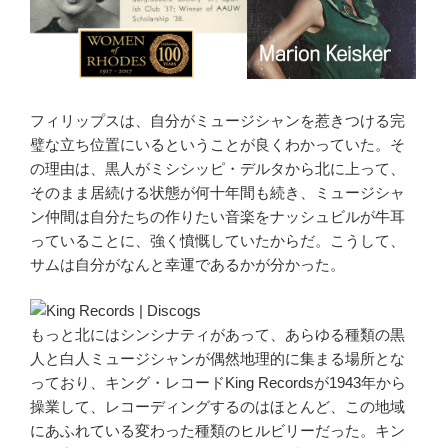
フィリップスは、自分がミュージシャンを惹きつける完
璧な立ち位置にいるということが良くわかっていた。そ
の理由は、黒人がミシシッピ・デルタから北に上って、
そのまま居続ける状態が何十年間も続き、ミュージシャ
ン仲間は自分たちの作りたい音楽をナッシュビルが牛耳
っていることに、強く憤慨していたからだ。こうして、
サムは自分がなんと幸運であるかが分かった。
もっと北にはシンシナティがあって、あらゆる種類の黒
人と白人ミュージシャンが偶然地理的に集まる場所とな
っており、キング・レコードKing Recordsが1943年から
操業して、レコーディングするのはほとんど、この地域
にあふれている変わった種類のヒルビリーだった。キン