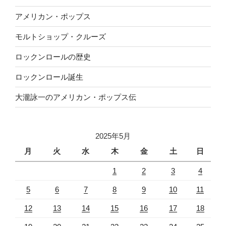
アメリカン・ポップス
モルトショップ・クルーズ
ロックンロールの歴史
ロックンロール誕生
大瀧詠一のアメリカン・ポップス伝
2025年5月
月
火
水
木
金
土
日
1
2
3
4
5
6
7
8
9
10
11
12
13
14
15
16
17
18