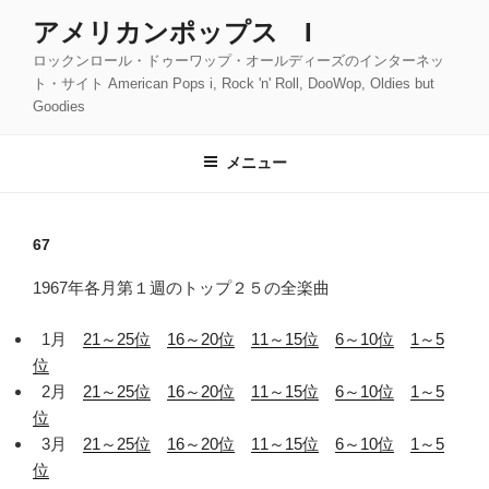
コ
アメリカンポップス I
ン
ロックンロール・ドゥーワップ・オールディーズのインターネッ
テ
ト・サイト American Pops i, Rock 'n' Roll, DooWop, Oldies but
ン
Goodies
ツ
へ
メニュー
ス
キ
ッ
67
プ
1967年各月第１週のトップ２５の全楽曲
1月
21～25位
16～20位
11～15位
6～10位
1～5
位
2月
21～25位
16～20位
11～15位
6～10位
1～5
位
3月
21～25位
16～20位
11～15位
6～10位
1～5
位