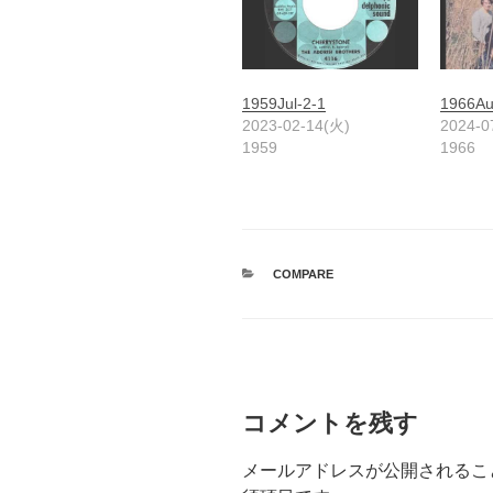
1959Jul-2-1
1966Au
2023-02-14(火)
2024-0
1959
1966
カ
COMPARE
テ
ゴ
リ
ー
コメントを残す
メールアドレスが公開されるこ