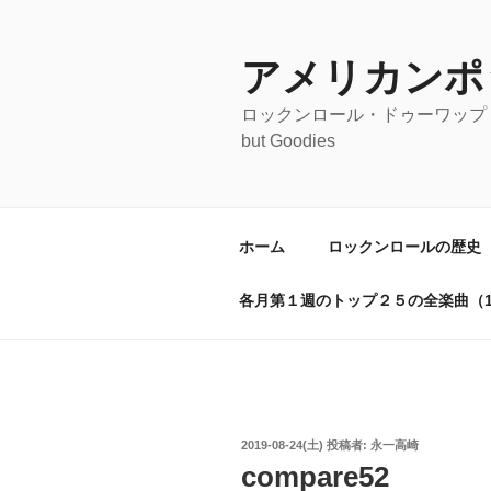
コ
ン
テ
アメリカンポ
ン
ロックンロール・ドゥーワップ・オールディ
ツ
but Goodies
へ
ス
キ
ッ
ホーム
ロックンロールの歴史
プ
各月第１週のトップ２５の全楽曲（19
投
2019-08-24(土)
投稿者:
永一高崎
稿
compare52
日: