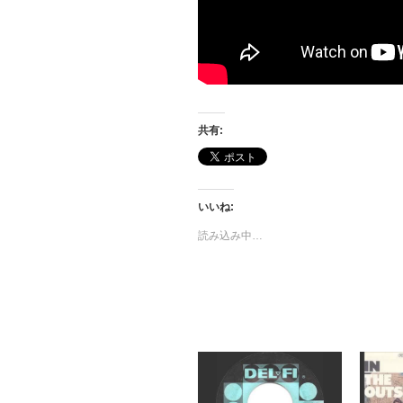
共有:
いいね:
読み込み中…