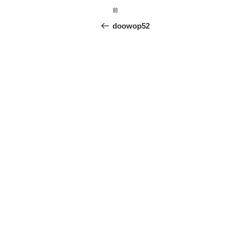
投
前
前
稿
の
doowop52
投
ナ
稿
ビ
ゲ
ー
シ
ョ
ン