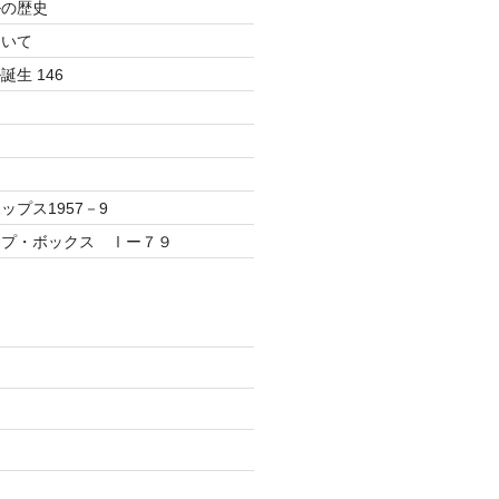
ルの歴史
ついて
生 146
プス1957－9
ップ・ボックス Ⅰー７９