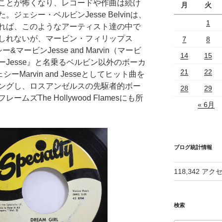
ことが怖くなり、レコードや作曲は続け
月
火
ェシー・ベルビンJesse Belvinは、
1
れば、このようなアーティスト達の中で
しれないが、マービン・フィリップス
7
8
ェシー&マービンJesse and Marvin（マービ
14
15
Jesse』と名乗るベルビン以外のボーカ
21
22
Marvin and Jesseとしてヒット曲を
ングし、ロスアンゼルスの先駆者的ボー
28
29
ズThe Hollywood Flamesにも所
« 6月
ブログ統計情報
118,342 アク
検索