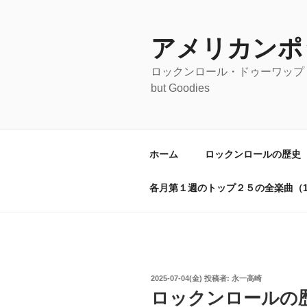
コ
ン
テ
アメリカンポ
ン
ロックンロール・ドゥーワップ・オールディ
ツ
but Goodies
へ
ス
キ
ッ
ホーム
ロックンロールの歴史
プ
各月第１週のトップ２５の全楽曲（19
投
2025-07-04(金)
投稿者:
永一高崎
稿
ロックンロールの歴
日: