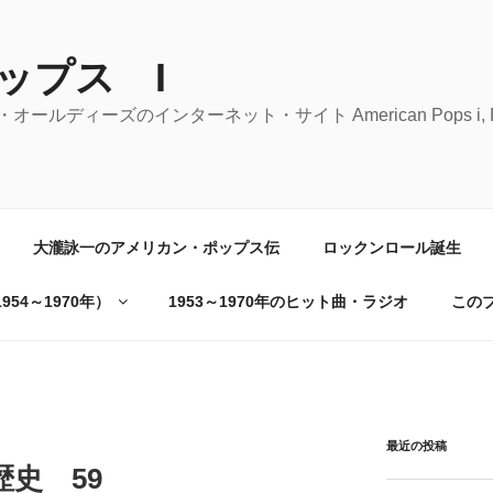
ップス I
ーズのインターネット・サイト American Pops i, Rock 'n' 
大瀧詠一のアメリカン・ポップス伝
ロックンロール誕生
54～1970年）
1953～1970年のヒット曲・ラジオ
この
最近の投稿
史 59