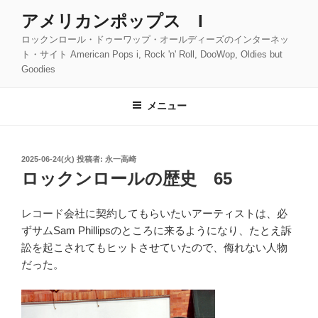
コ
アメリカンポップス I
ン
ロックンロール・ドゥーワップ・オールディーズのインターネッ
テ
ト・サイト American Pops i, Rock 'n' Roll, DooWop, Oldies but
ン
Goodies
ツ
へ
メニュー
ス
キ
ッ
投
2025-06-24(火)
投稿者:
永一高崎
プ
稿
ロックンロールの歴史 65
日:
レコード会社に契約してもらいたいアーティストは、必
ずサムSam Phillipsのところに来るようになり、たとえ訴
訟を起こされてもヒットさせていたので、侮れない人物
だった。