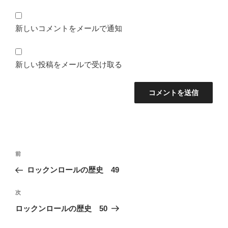
新しいコメントをメールで通知
新しい投稿をメールで受け取る
投
前
前
稿
の
ロックンロールの歴史 49
ナ
投
ビ
稿
次
次
ゲ
の
ロックンロールの歴史 50
投
ー