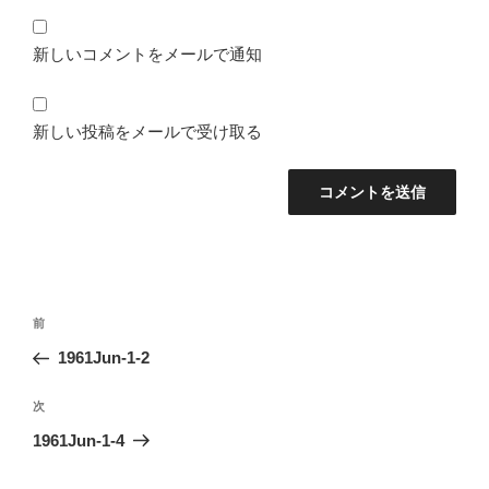
新しいコメントをメールで通知
新しい投稿をメールで受け取る
投
前
前
稿
の
1961Jun-1-2
ナ
投
ビ
稿
次
次
ゲ
の
1961Jun-1-4
投
ー
稿