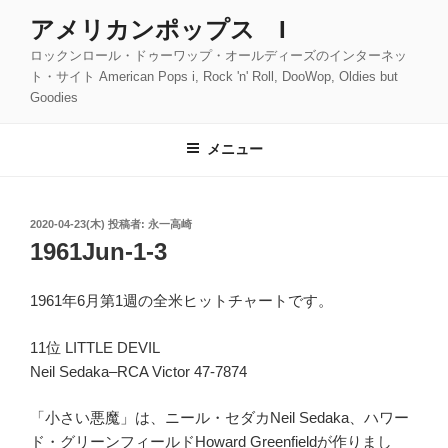
コ
アメリカンポップス I
ン
ロックンロール・ドゥーワップ・オールディーズのインターネッ
テ
ト・サイト American Pops i, Rock 'n' Roll, DooWop, Oldies but
ン
Goodies
ツ
へ
メニュー
ス
キ
ッ
投
2020-04-23(木)
投稿者:
永一高崎
プ
稿
1961Jun-1-3
日:
1961年6月第1週の全米ヒットチャートです。
11位 LITTLE DEVIL
Neil Sedaka–RCA Victor 47-7874
「小さい悪魔」は、ニール・セダカNeil Sedaka、ハワー
ド・グリーンフィールドHoward Greenfieldが作りまし