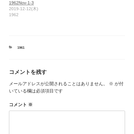
1962Nov-1-3
2019-12-12(木)
1962
カ
1961
テ
ゴ
リ
ー
コメントを残す
メールアドレスが公開されることはありません。
※
が付
いている欄は必須項目です
コメント
※