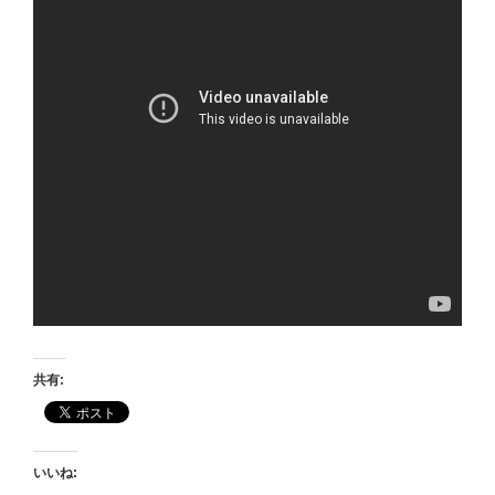
共有:
いいね: