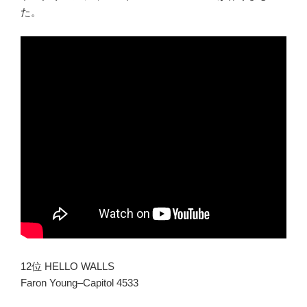
た。
12位 HELLO WALLS
Faron Young–Capitol 4533