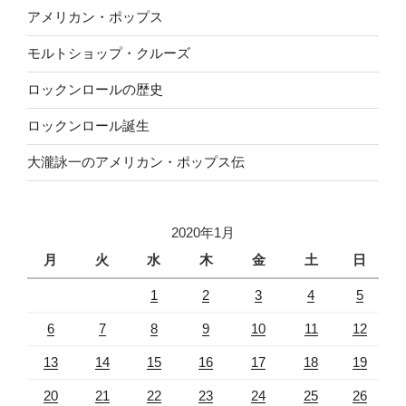
アメリカン・ポップス
モルトショップ・クルーズ
ロックンロールの歴史
ロックンロール誕生
大瀧詠一のアメリカン・ポップス伝
2020年1月
月
火
水
木
金
土
日
1
2
3
4
5
6
7
8
9
10
11
12
13
14
15
16
17
18
19
20
21
22
23
24
25
26