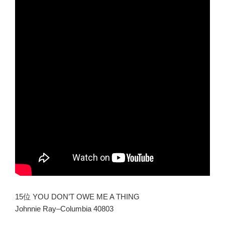
15位 YOU DON’T OWE ME A THING
Johnnie Ray–Columbia 40803