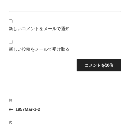
新しいコメントをメールで通知
新しい投稿をメールで受け取る
投
前
前
稿
の
1957Mar-1-2
ナ
投
ビ
稿
次
次
ゲ
の