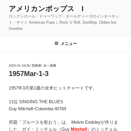
コ
アメリカンポップス I
ン
ロックンロール・ドゥーワップ・オールディーズのインターネッ
テ
ト・サイト American Pops i, Rock 'n' Roll, DooWop, Oldies but
ン
Goodies
ツ
へ
メニュー
ス
キ
ッ
投
2020-01-16(木)
投稿者:
永一高崎
プ
稿
1957Mar-1-3
日:
1957年3月第1週の全米ヒットチャートです。
11位 SINGING THE BLUES
Guy Mitchell–Columbia 40769
邦題「ブルースを歌おう」は、 Melvin Endsleyが作りま
した。ガイ・ミッチェル（Guy
Mitchell
）のミッチェル