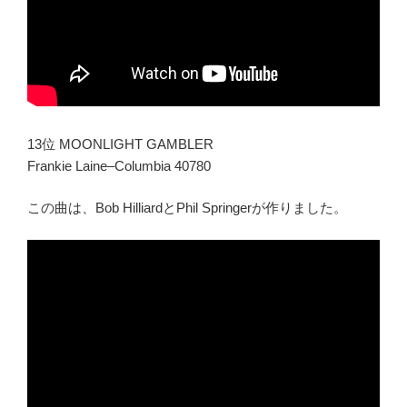
13位 MOONLIGHT GAMBLER
Frankie Laine–Columbia 40780
この曲は、Bob HilliardとPhil Springerが作りました。