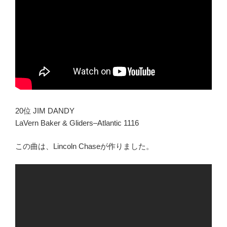
20位 JIM DANDY
LaVern Baker & Gliders–Atlantic 1116
この曲は、Lincoln Chaseが作りました。