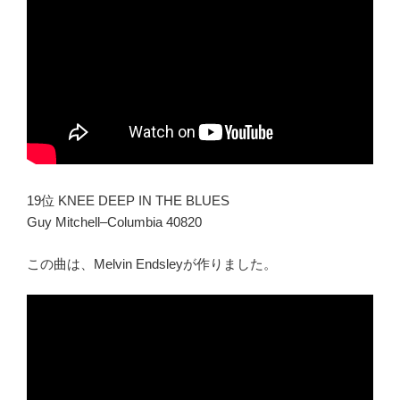
19位 KNEE DEEP IN THE BLUES
Guy Mitchell–Columbia 40820
この曲は、Melvin Endsleyが作りました。