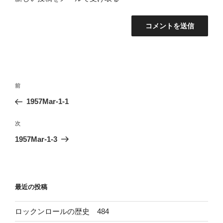
投
前
前
稿
の
1957Mar-1-1
ナ
投
ビ
稿
次
次
ゲ
の
1957Mar-1-3
投
ー
稿
シ
ョ
最近の投稿
ン
ロックンロールの歴史 484