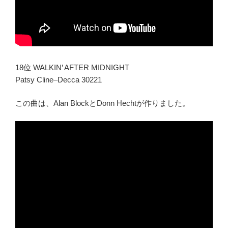
18位 WALKIN’ AFTER MIDNIGHT
Patsy Cline–Decca 30221
この曲は、Alan BlockとDonn Hechtが作りました。