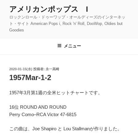
コ
アメリカンポップス I
ン
ロックンロール・ドゥーワップ・オールディーズのインターネッ
テ
ト・サイト American Pops i, Rock 'n' Roll, DooWop, Oldies but
ン
Goodies
ツ
へ
メニュー
ス
キ
ッ
投
2020-01-15(水)
投稿者:
永一高崎
プ
稿
1957Mar-1-2
日:
1957年3月第1週の全米ヒットチャートです。
16位 ROUND AND ROUND
Perry Como–RCA Victor 47-6815
この曲は、Joe Shapiro と Lou Stallmanが作りました。