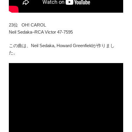
23位 OH! CAROL
Neil Sedaka–RCA Victor 47-7595
この曲は、Neil Sedaka, Howard Greenfieldが作りまし
た。