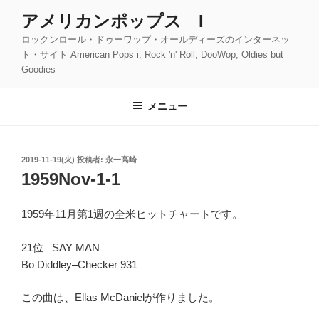
コ
アメリカンポップス I
ン
ロックンロール・ドゥーワップ・オールディーズのインターネッ
テ
ト・サイト American Pops i, Rock 'n' Roll, DooWop, Oldies but
ン
Goodies
ツ
へ
メニュー
ス
キ
ッ
投
2019-11-19(火)
投稿者:
永一高崎
プ
稿
1959Nov-1-1
日:
1959年11月第1週の全米ヒットチャートです。
21位 SAY MAN
Bo Diddley–Checker 931
この曲は、Ellas McDanielが作りました。