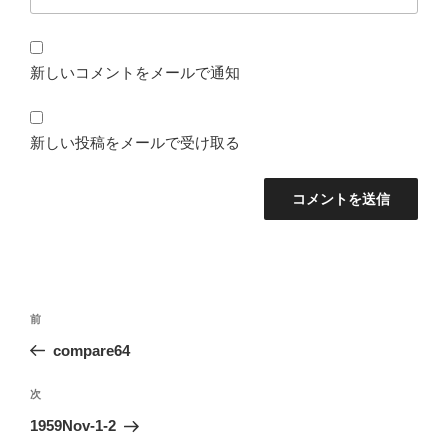
新しいコメントをメールで通知
新しい投稿をメールで受け取る
投
前
前
稿
の
compare64
ナ
投
ビ
稿
次
次
ゲ
の
1959Nov-1-2
投
ー