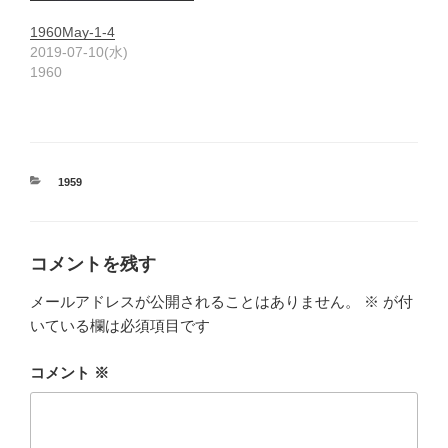
1960May-1-4
2019-07-10(水)
1960
カ
1959
テ
ゴ
リ
ー
コメントを残す
メールアドレスが公開されることはありません。
※
が付
いている欄は必須項目です
コメント
※