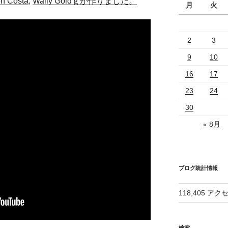
n Costa
,
Wally Goldｇが作りました。
月
火
2
3
9
10
16
17
23
24
30
« 8月
ブログ統計情報
118,405 アク
検索