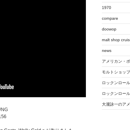
1970
compare
doowop
malt shop crui
news
アメリカン・
モルトショッ
ロックンロー
ロックンロー
大瀧詠一のア
UNG
156