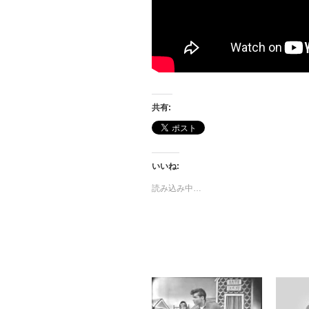
共有:
いいね:
読み込み中…