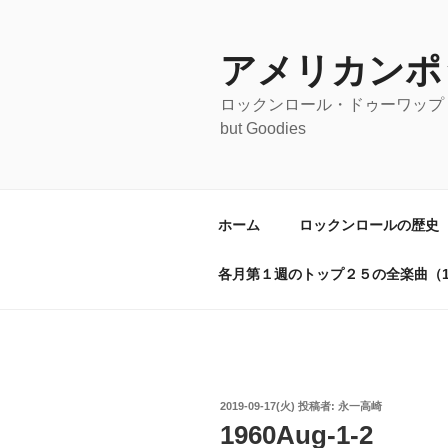
コ
ン
テ
アメリカンポ
ン
ロックンロール・ドゥーワップ・オールディ
ツ
but Goodies
へ
ス
キ
ッ
ホーム
ロックンロールの歴史
プ
各月第１週のトップ２５の全楽曲（19
投
2019-09-17(火)
投稿者:
永一高崎
稿
1960Aug-1-2
日: