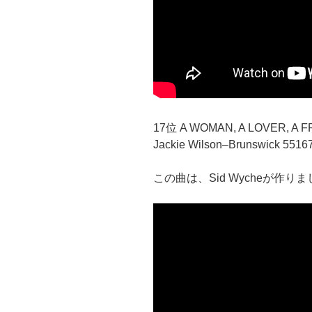
17位 A WOMAN, A LOVER, A F
Jackie Wilson–Brunswick 5516
この曲は、Sid Wycheが作り