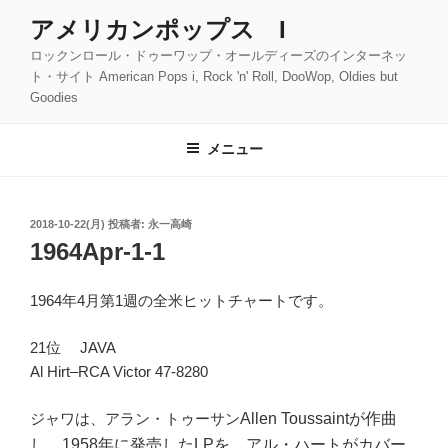
コ
アメリカンポップス I
ン
ロックンロール・ドゥーワップ・オールディーズのインターネッ
テ
ト・サイト American Pops i, Rock 'n' Roll, DooWop, Oldies but
ン
Goodies
ツ
へ
メニュー
ス
キ
ッ
投
2018-10-22(月)
投稿者:
永一高崎
プ
稿
1964Apr-1-1
日:
1964年4月第1週の全米ヒットチャートです。
21位 JAVA
Al Hirt–RCA Victor 47-8280
ジャワは、アラン・トゥーサン
Allen Toussaint
が作曲
し、1958年に発売したLPを、アル・ハートがカバー