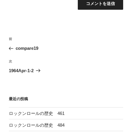
投
前
前
稿
の
compare19
ナ
投
ビ
稿
次
次
ゲ
の
1964Apr-1-2
投
ー
稿
シ
ョ
最近の投稿
ン
ロックンロールの歴史 461
ロックンロールの歴史 484