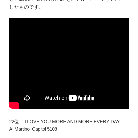
したものです。
22位 I LOVE YOU MORE AND MORE EVERY DAY
Al Martino–Capitol 5108