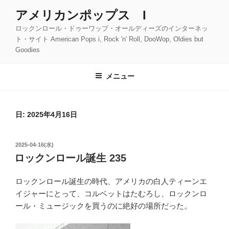
コ
アメリカンポップス I
ン
ロックンロール・ドゥーワップ・オールディーズのインターネッ
テ
ト・サイト American Pops i, Rock 'n' Roll, DooWop, Oldies but
ン
Goodies
ツ
へ
メニュー
ス
キ
ッ
日:
2025年4月16日
プ
投
2025-04-16(水)
稿
ロックンロール誕生 235
日:
ロックンロール誕生の時代、アメリカの白人ティーンエ
イジャーにとって、コルベットはたむろし、ロックンロ
ール・ミュージックを買うのに絶好の場所だった。