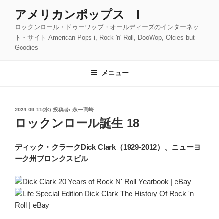
コ
アメリカンポップス I
ン
ロックンロール・ドゥーワップ・オールディーズのインターネッ
テ
ト・サイト American Pops i, Rock 'n' Roll, DooWop, Oldies but
ン
Goodies
ツ
へ
メニュー
ス
キ
ッ
投
2024-09-11(水)
投稿者:
永一高崎
プ
稿
ロックンロール誕生 18
日:
ディック・クラークDick Clark（1929-2012）、ニューヨ
ーク州ブロンクスビル