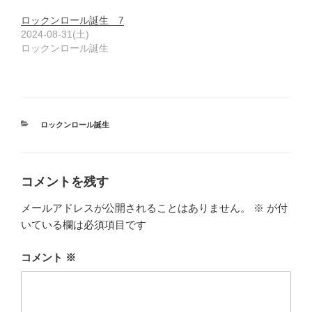
ロックンロール誕生 7
2024-08-31(土)
ロックンロール誕生
カ
ロックンロール誕生
テ
ゴ
リ
ー
コメントを残す
メールアドレスが公開されることはありません。
※
が付
いている欄は必須項目です
コメント
※