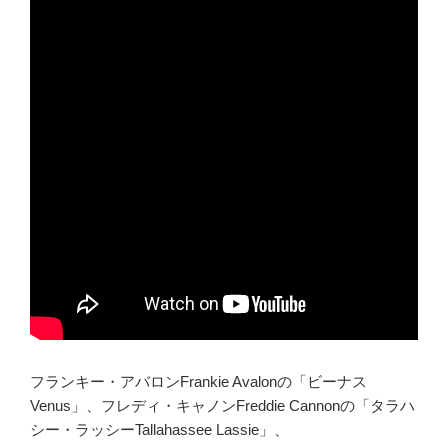
フランキー・アバロンFrankie Avalonの「ビーナス
Venus」、フレディ・キャノンFreddie Cannonの「タラハ
シー・ラッシーTallahassee Lassie」、