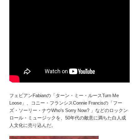
フェビアンFabianの「ターン・ミー・ルースTurn Me
Loose」、コニー・フランシスConnie Francisの「フー
ズ・ソーリー・ナウWho’s Sorry Now? 」などのロックン
ロール・ミュージックを、50年代の敵意に満ちた白人成
人文化に売り込んだ。