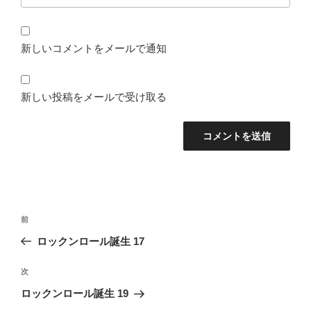
新しいコメントをメールで通知
新しい投稿をメールで受け取る
投
前
前
稿
の
ロックンロール誕生 17
ナ
投
ビ
稿
次
次
ゲ
の
ロックンロール誕生 19
投
ー