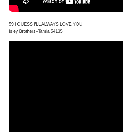
59 I GUESS I’LL ALWAYS LOVE YOU
Isley Brothers–Tamla 54135