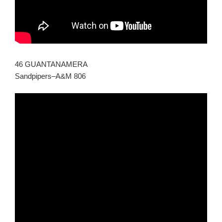
46 GUANTANAMERA
Sandpipers–A&M 806