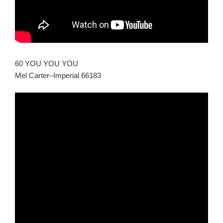
60 YOU YOU YOU
Mel Carter–Imperial 66183