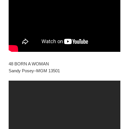
48 BORN A WOMAN
Sandy Posey–MGM 13501