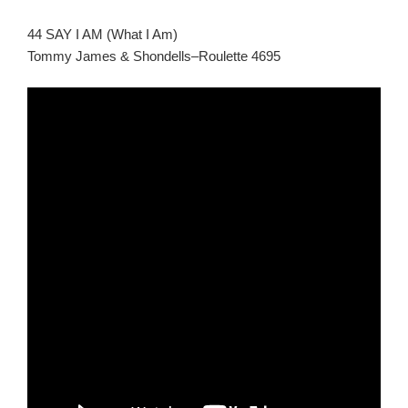
44 SAY I AM (What I Am)
Tommy James & Shondells–Roulette 4695