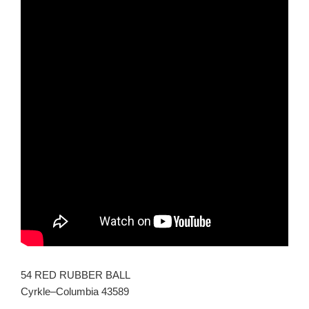
54 RED RUBBER BALL
Cyrkle–Columbia 43589