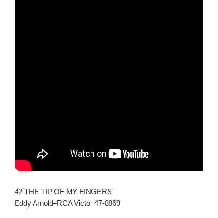
42 THE TIP OF MY FINGERS
Eddy Arnold–RCA Victor 47-8869