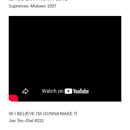
Supremes–Motown 1097
56 I BELIEVE I’M GONNA MAKE IT
Joe Tex–Dial 4033