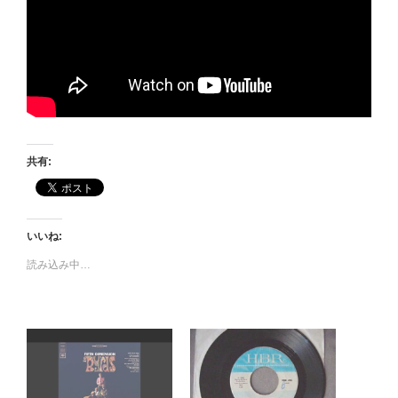
共有:
いいね:
読み込み中…