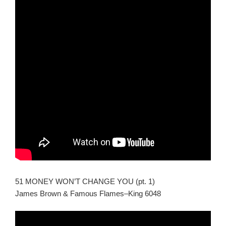
51 MONEY WON’T CHANGE YOU (pt. 1)
James Brown & Famous Flames–King 6048