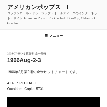
コ
アメリカンポップス I
ン
ロックンロール・ドゥーワップ・オールディーズのインターネッ
テ
ト・サイト American Pops i, Rock 'n' Roll, DooWop, Oldies but
ン
Goodies
ツ
へ
メニュー
ス
キ
ッ
投
2024-07-25(木)
投稿者:
永一高崎
プ
稿
1966Aug-2-3
日:
1966年8月第2週の全米ヒットチャートです。
41 RESPECTABLE
Outsiders–Capitol 5701