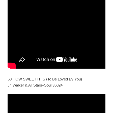
50 HOW SWEET IT IS (To Be Loved By You)
Jr. Walker & All Stars–Soul 35024