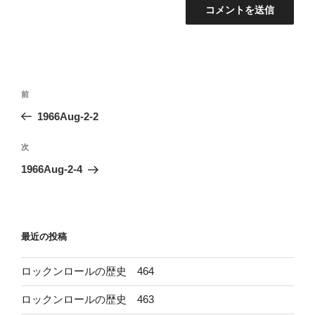
投
前
前
稿
の
1966Aug-2-2
ナ
投
ビ
稿
次
次
ゲ
の
1966Aug-2-4
投
ー
稿
シ
ョ
最近の投稿
ン
ロックンロールの歴史 464
ロックンロールの歴史 463