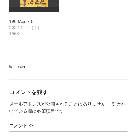
1963Apr-2-5
2022-11-19(土)
1963
カ
1963
テ
ゴ
リ
ー
コメントを残す
メールアドレスが公開されることはありません。
※
が付
いている欄は必須項目です
コメント
※