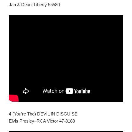
Jan & Dean–Liberty 55580
4 (You’re The) DEVIL IN DISGUISE
Elvis Presley–RCA Victor 47-8188