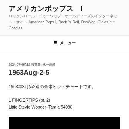
コ
アメリカンポップス I
ン
ロックンロール・ドゥーワップ・オールディーズのインターネッ
テ
ト・サイト American Pops i, Rock 'n' Roll, DooWop, Oldies but
ン
Goodies
ツ
へ
メニュー
ス
キ
ッ
投
2024-07-06(土)
投稿者:
永一高崎
プ
稿
1963Aug-2-5
日:
1963年8月第2週の全米ヒットチャートです。
1 FINGERTIPS (pt. 2)
Little Stevie Wonder–Tamla 54080