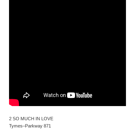
2 SO MUCH IN LOVE
Tymes–Parkway 871