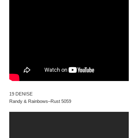
19 DENISE
Randy & Rainbows–Rust 5059