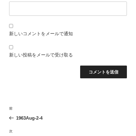
新しいコメントをメールで通知
新しい投稿をメールで受け取る
投
前
前
稿
の
1963Aug-2-4
ナ
投
ビ
稿
次
次