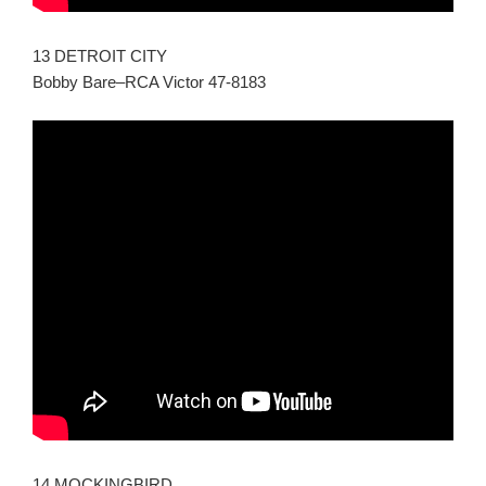
13 DETROIT CITY
Bobby Bare–RCA Victor 47-8183
14 MOCKINGBIRD