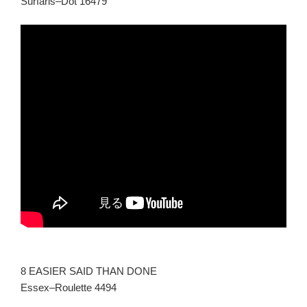
Surfaris–Dot 16479
8 EASIER SAID THAN DONE
Essex–Roulette 4494