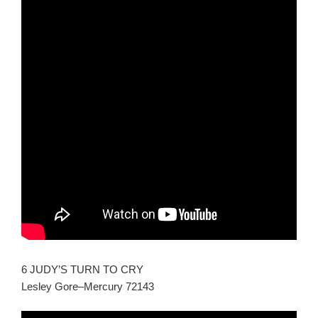
6 JUDY’S TURN TO CRY
Lesley Gore–Mercury 72143