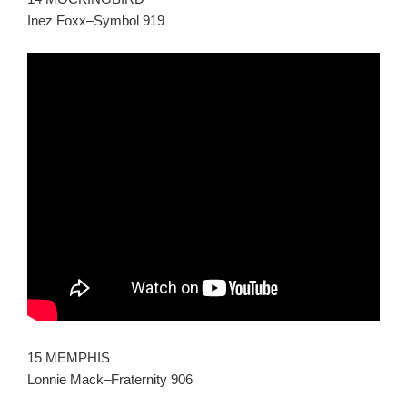
Inez Foxx–Symbol 919
15 MEMPHIS
Lonnie Mack–Fraternity 906