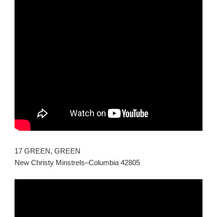
17 GREEN, GREEN
New Christy Minstrels–Columbia 42805