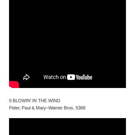
5 BLOWIN’ IN THE WIND
Peter, Paul & Mary–Warner Bros. 5368