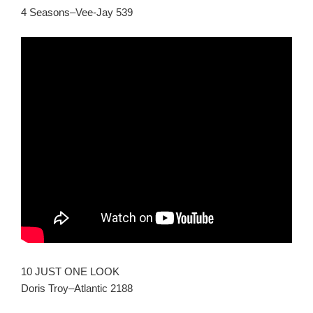
4 Seasons–Vee-Jay 539
10 JUST ONE LOOK
Doris Troy–Atlantic 2188