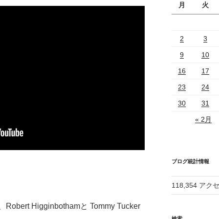
月
火
2
3
9
10
16
17
23
24
30
31
« 2月
ブログ統計情報
118,354 アク
 Higginbothamと Tommy Tucker
検索