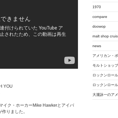
1970
compare
doowop
malt shop crui
news
アメリカン・
モルトショッ
ロックンロー
ロックンロー
TH YOU
2
大瀧詠一のア
ク・ホーカーMike Hawkerとアイバ
deが作りました。