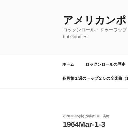
コ
ン
テ
アメリカンポ
ン
ロックンロール・ドゥーワップ・オールディ
ツ
but Goodies
へ
ス
キ
ッ
ホーム
ロックンロールの歴史
プ
各月第１週のトップ２５の全楽曲（19
投
2020-03-05(木)
投稿者:
永一高崎
稿
1964Mar-1-3
日: