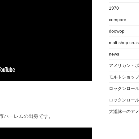
1970
compare
doowop
malt shop crui
news
アメリカン・
モルトショッ
ロックンロー
ロックンロー
大瀧詠一のア
市ハーレムの出身です。