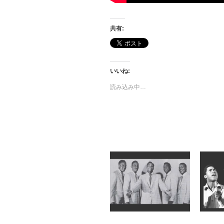
共有:
いいね:
読み込み中…