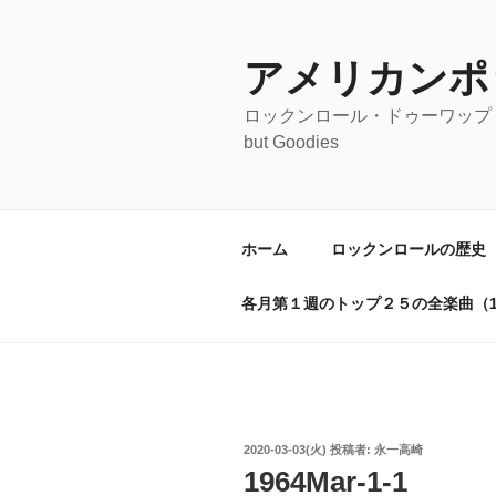
コ
ン
テ
アメリカンポ
ン
ロックンロール・ドゥーワップ・オールディ
ツ
but Goodies
へ
ス
キ
ッ
ホーム
ロックンロールの歴史
プ
各月第１週のトップ２５の全楽曲（19
投
2020-03-03(火)
投稿者:
永一高崎
稿
1964Mar-1-1
日: