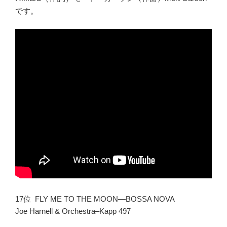
です。
17位 FLY ME TO THE MOON—BOSSA NOVA
Joe Harnell & Orchestra–Kapp 497