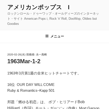
コ
アメリカンポップス I
ン
ロックンロール・ドゥーワップ・オールディーズのインターネッ
テ
ト・サイト American Pops i, Rock 'n' Roll, DooWop, Oldies but
ン
Goodies
ツ
へ
メニュー
ス
キ
ッ
投
2020-02-26(水)
投稿者:
永一高崎
プ
稿
1963Mar-1-2
日:
1963年3月第1週の全米ヒットチャートです。
16位 OUR DAY WILL COME
Ruby & Romantics–Kapp 501
邦題「燃ゆる初恋」は、 ボブ・ヒリアード
Bob
Hilliard
（作詞）
モート・ガーソン（作曲）Mort Garson