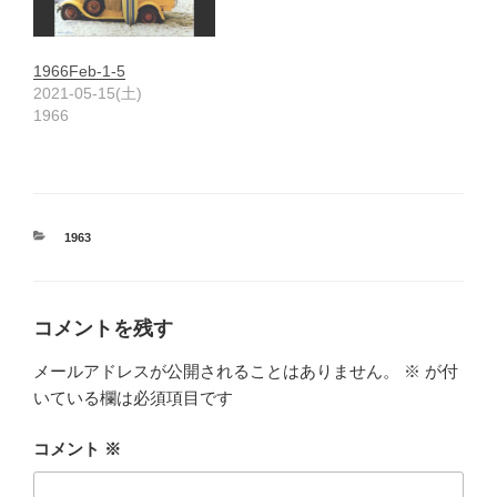
1966Feb-1-5
2021-05-15(土)
1966
カ
1963
テ
ゴ
リ
ー
コメントを残す
メールアドレスが公開されることはありません。
※
が付
いている欄は必須項目です
コメント
※