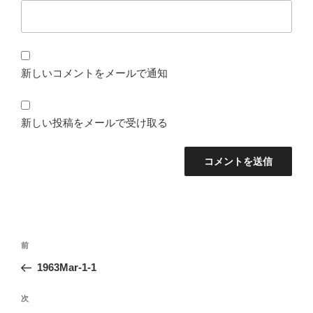
新しいコメントをメールで通知
新しい投稿をメールで受け取る
投
前
前
稿
の
1963Mar-1-1
ナ
投
ビ
稿
次
次