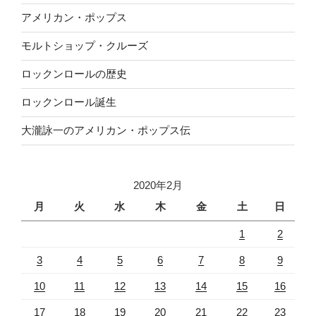
アメリカン・ポップス
モルトショップ・クルーズ
ロックンロールの歴史
ロックンロール誕生
大瀧詠一のアメリカン・ポップス伝
2020年2月
月
火
水
木
金
土
日
1
2
3
4
5
6
7
8
9
10
11
12
13
14
15
16
17
18
19
20
21
22
23