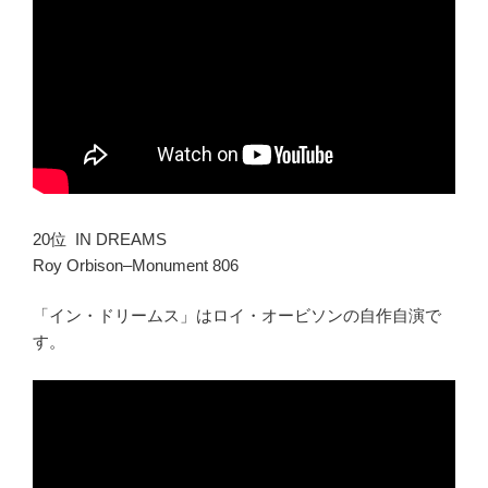
20位 IN DREAMS
Roy Orbison–Monument 806
「イン・ドリームス」はロイ・オービソンの自作自演で
す。