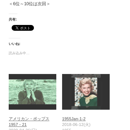
＜6位～10位は次回＞
共有:
いいね:
読み込み中…
アメリカン・ポップス
1955Jan-1-2
1957－21
2018-06-12(火)