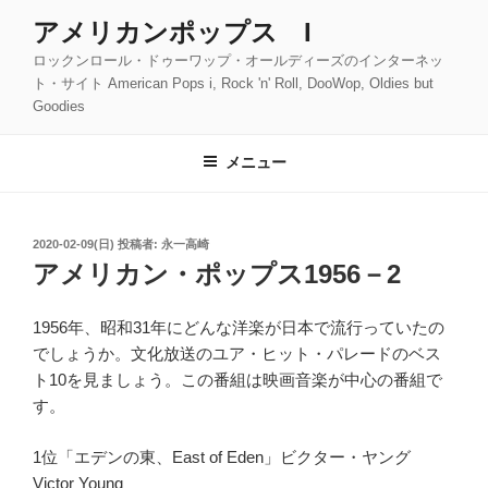
コ
アメリカンポップス I
ン
ロックンロール・ドゥーワップ・オールディーズのインターネッ
テ
ト・サイト American Pops i, Rock 'n' Roll, DooWop, Oldies but
ン
Goodies
ツ
へ
メニュー
ス
キ
ッ
投
2020-02-09(日)
投稿者:
永一高崎
プ
稿
アメリカン・ポップス1956－2
日:
1956年、昭和31年にどんな洋楽が日本で流行っていたの
でしょうか。文化放送のユア・ヒット・パレードのベス
ト10を見ましょう。この番組は映画音楽が中心の番組で
す。
1位「エデンの東、East of Eden」ビクター・ヤング
Victor Young