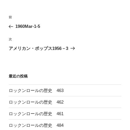
投
前
前
稿
の
1960Mar-1-5
ナ
投
ビ
稿
次
次
ゲ
の
アメリカン・ポップス1956－3
投
ー
稿
シ
ョ
最近の投稿
ン
ロックンロールの歴史 463
ロックンロールの歴史 462
ロックンロールの歴史 461
ロックンロールの歴史 484