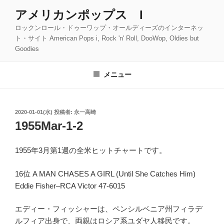
コ
アメリカンポップス I
ン
ロックンロール・ドゥーワップ・オールディーズのインターネッ
テ
ト・サイト American Pops i, Rock 'n' Roll, DooWop, Oldies but
ン
Goodies
ツ
へ
メニュー
ス
キ
ッ
投
2020-01-01(水)
投稿者:
永一高崎
プ
稿
1955Mar-1-2
日:
1955年3月第1週の全米ヒットチャートです。
16位 A MAN CHASES A GIRL (Until She Catches Him)
Eddie Fisher–RCA Victor 47-6015
エディー・フィッシャーは、ペンシルベニア州フィラデ
ルフィア出身で、両親はロシア系ユダヤ人移民です。