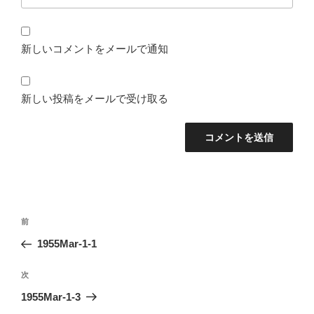
新しいコメントをメールで通知
新しい投稿をメールで受け取る
投
前
前
稿
の
1955Mar-1-1
ナ
投
ビ
稿
次
次
ゲ
の
1955Mar-1-3
投
ー