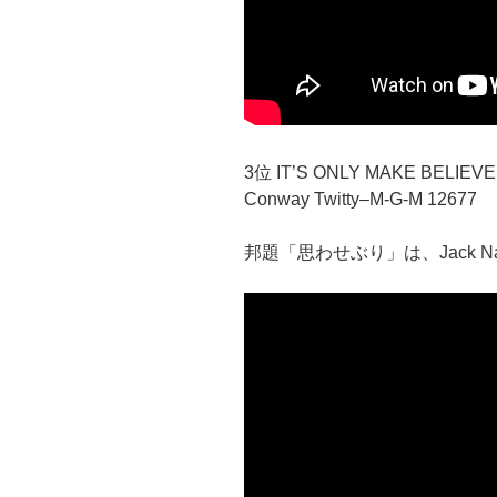
3位 IT’S ONLY MAKE BELIEVE
Conway Twitty–M-G-M 12677
邦題「思わせぶり」は、Jack Nanc