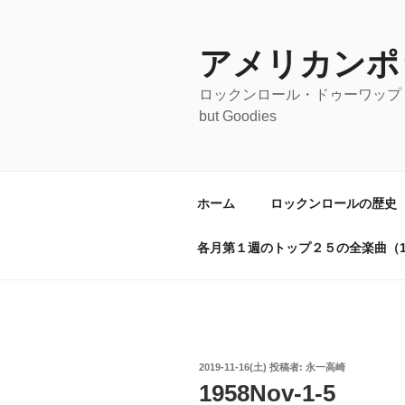
コ
ン
テ
アメリカンポ
ン
ロックンロール・ドゥーワップ・オールディ
ツ
but Goodies
へ
ス
キ
ッ
ホーム
ロックンロールの歴史
プ
各月第１週のトップ２５の全楽曲（19
投
2019-11-16(土)
投稿者:
永一高崎
稿
1958Nov-1-5
日: