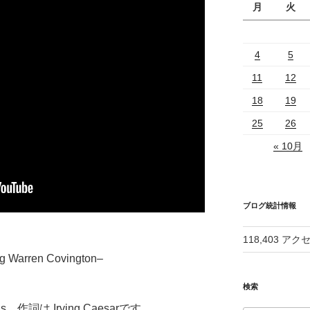
月
火
4
5
11
12
18
19
25
26
« 10月
ブログ統計情報
118,403 アク
ng Warren Covington–
検索
s、作詞は Irving Caesarです。