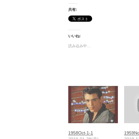
共有:
いいね:
読み込み中…
1958Oct-1-1
1959No
2019-01-28(月)
2019-1