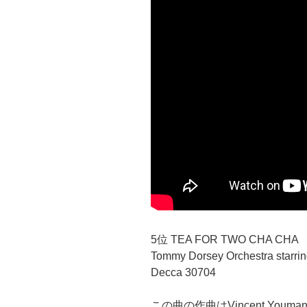
5位 TEA FOR TWO CHA CHA
Tommy Dorsey Orchestra starri
Decca 30704
この曲の作曲はVincent Youman