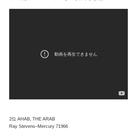
2位 AHAB, THE ARAB
Ray Stevens–Mercury 71966