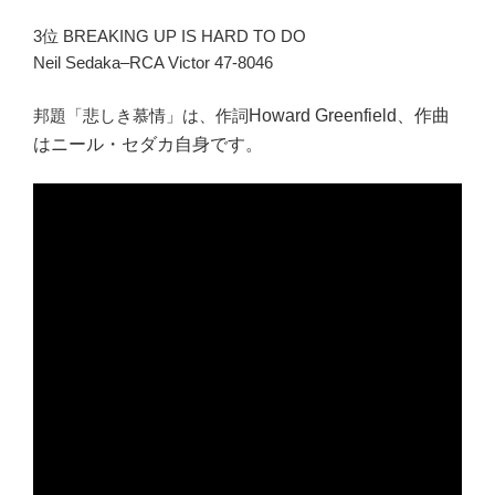
3位 BREAKING UP IS HARD TO DO
Neil Sedaka–RCA Victor 47-8046
邦題「悲しき慕情」は、作詞
Howard Greenfield、作曲
はニール・セダカ自身です。