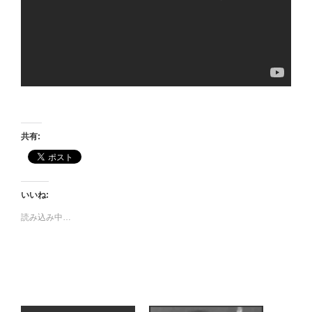
共有:
いいね:
読み込み中…