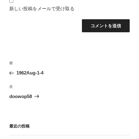
新しい投稿をメールで受け取る
投
前
前
稿
の
1962Aug-1-4
ナ
投
ビ
稿
次
次
ゲ
の
doowop58
投
ー
稿
シ
ョ
最近の投稿
ン