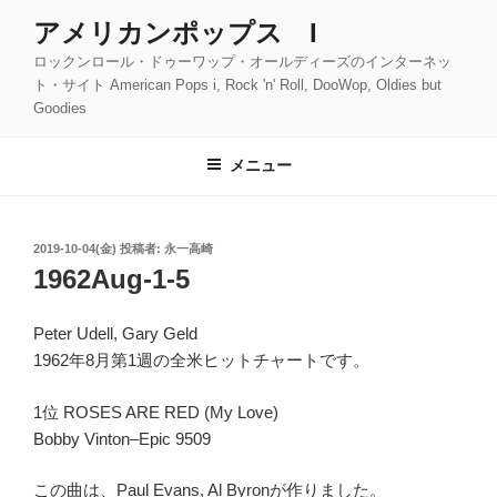
コ
アメリカンポップス I
ン
ロックンロール・ドゥーワップ・オールディーズのインターネッ
テ
ト・サイト American Pops i, Rock 'n' Roll, DooWop, Oldies but
ン
Goodies
ツ
へ
メニュー
ス
キ
ッ
投
2019-10-04(金)
投稿者:
永一高崎
プ
稿
1962Aug-1-5
日:
Peter Udell, Gary Geld
1962年8月第1週の全米ヒットチャートです。
1位 ROSES ARE RED (My Love)
Bobby Vinton–Epic 9509
この曲は、Paul Evans, Al Byronが作りました。