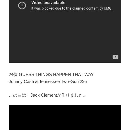
24位 GUESS THINGS HAPPEN THAT WAY
Johnny Cash & Tennessee Two–Sun 295
この曲は、Jack Clementが作りました。