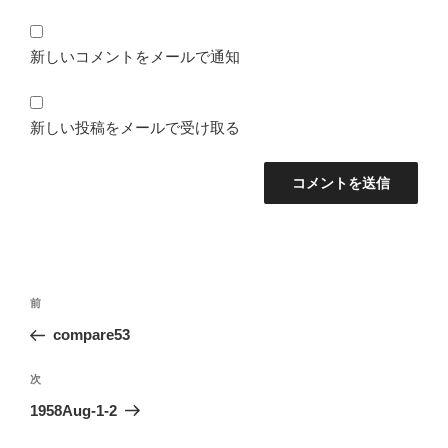
新しいコメントをメールで通知
新しい投稿をメールで受け取る
投
前
前
稿
の
compare53
ナ
投
ビ
稿
次
次
ゲ
の
1958Aug-1-2
投
ー