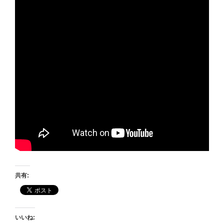
共有:
いいね: