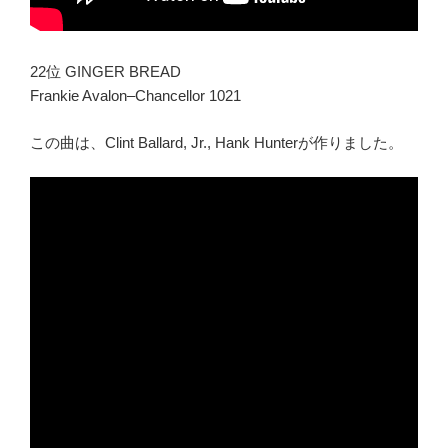
22位 GINGER BREAD
Frankie Avalon–Chancellor 1021
この曲は、Clint Ballard, Jr., Hank Hunterが作りました。