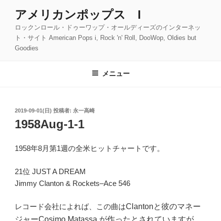
コ
アメリカンポップス I
ン
ロックンロール・ドゥーワップ・オールディーズのインターネッ
テ
ト・サイト American Pops i, Rock 'n' Roll, DooWop, Oldies but
ン
Goodies
ツ
へ
メニュー
ス
キ
ッ
投
2019-09-01(日)
投稿者:
永一高崎
プ
稿
1958Aug-1-1
日:
1958年8月第1週の全米ヒットチャートです。
21位 JUST A DREAM
Jimmy Clanton & Rockets–Ace 546
レコード会社によれば、この曲は
Clantonと彼のマネー
ジャーCosimo Matassa
が作ったとされていますが、