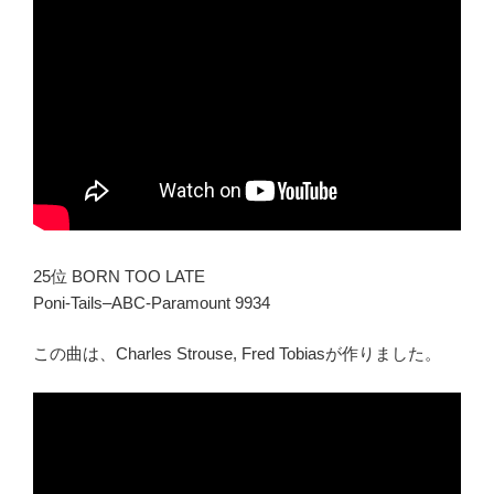
25位 BORN TOO LATE
Poni-Tails–ABC-Paramount 9934
この曲は、Charles Strouse, Fred Tobiasが作りました。