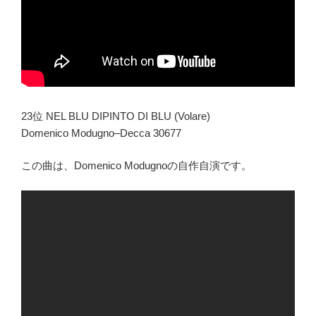
23位 NEL BLU DIPINTO DI BLU (Volare)
Domenico Modugno–Decca 30677
この曲は、Domenico Modugnoの自作自演です。