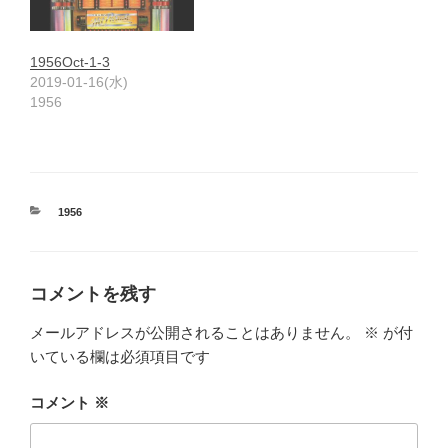
1956Oct-1-3
2019-01-16(水)
1956
カ
1956
テ
ゴ
リ
ー
コメントを残す
メールアドレスが公開されることはありません。
※
が付
いている欄は必須項目です
コメント
※