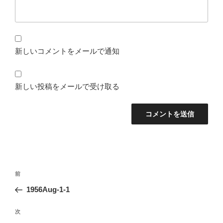
新しいコメントをメールで通知
新しい投稿をメールで受け取る
投
前
前
稿
の
1956Aug-1-1
ナ
投
ビ
稿
次
次