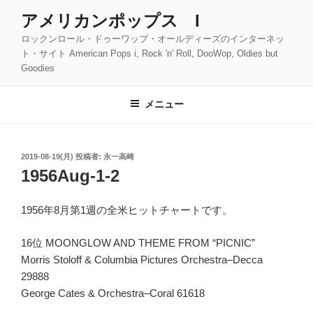
コ
アメリカンポップス I
ン
ロックンロール・ドゥーワップ・オールディーズのインターネッ
テ
ト・サイト American Pops i, Rock 'n' Roll, DooWop, Oldies but
ン
Goodies
ツ
へ
メニュー
ス
キ
ッ
投
2019-08-19(月)
投稿者:
永一高崎
プ
稿
1956Aug-1-2
日:
1956年8月第1週の全米ヒットチャートです。
16位 MOONGLOW AND THEME FROM “PICNIC”
Morris Stoloff & Columbia Pictures Orchestra–Decca
29888
George Cates & Orchestra–Coral 61618