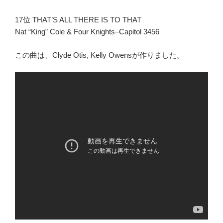
17位 THAT’S ALL THERE IS TO THAT
Nat “King” Cole & Four Knights–Capitol 3456
この曲は、Clyde Otis, Kelly Owensが作りました。