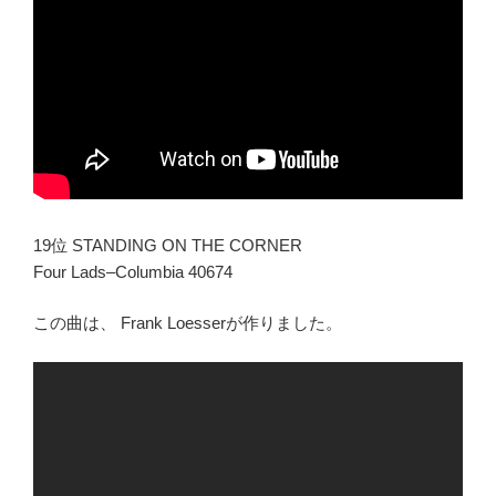
19位 STANDING ON THE CORNER
Four Lads–Columbia 40674
この曲は、 Frank Loesserが作りました。