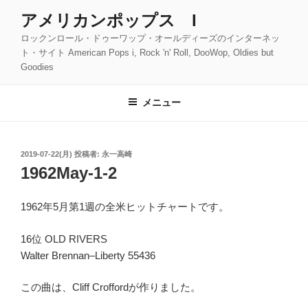
コ
アメリカンポップス I
ン
ロックンロール・ドゥーワップ・オールディーズのインターネッ
テ
ト・サイト American Pops i, Rock 'n' Roll, DooWop, Oldies but
ン
Goodies
ツ
へ
メニュー
ス
キ
ッ
投
2019-07-22(月)
投稿者:
永一高崎
プ
稿
1962May-1-2
日:
1962年5月第1週の全米ヒットチャートです。
16位 OLD RIVERS
Walter Brennan–Liberty 55436
この曲は、Cliff Croffordが作りました。