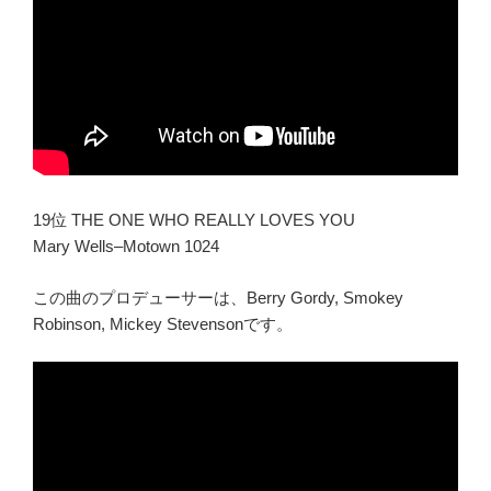
19位 THE ONE WHO REALLY LOVES YOU
Mary Wells–Motown 1024
この曲のプロデューサーは、Berry Gordy, Smokey
Robinson, Mickey Stevensonです。