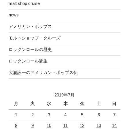
malt shop cruise
news
アメリカン・ポップス
モルトショップ・クルーズ
ロックンロールの歴史
ロックンロール誕生
大瀧詠一のアメリカン・ポップス伝
2019年7月
月
火
水
木
金
土
日
1
2
3
4
5
6
7
8
9
10
11
12
13
14