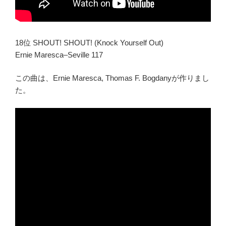
18位 SHOUT! SHOUT! (Knock Yourself Out)
Ernie Maresca–Seville 117
この曲は、Ernie Maresca, Thomas F. Bogdanyが作りまし
た。