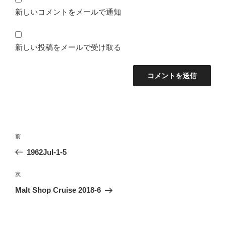
新しいコメントをメールで通知
新しい投稿をメールで受け取る
投
前
前
稿
の
1962Jul-1-5
ナ
投
ビ
稿
次
次
ゲ
の
Malt Shop Cruise 2018-6
投
ー
稿
シ