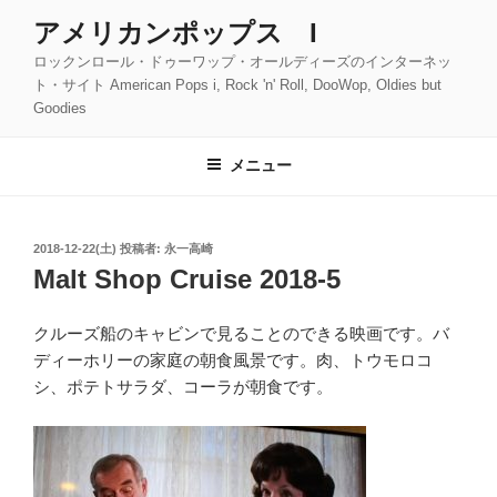
コ
アメリカンポップス I
ン
ロックンロール・ドゥーワップ・オールディーズのインターネッ
テ
ト・サイト American Pops i, Rock 'n' Roll, DooWop, Oldies but
ン
Goodies
ツ
へ
メニュー
ス
キ
ッ
投
2018-12-22(土)
投稿者:
永一高崎
プ
稿
Malt Shop Cruise 2018-5
日:
クルーズ船のキャビンで見ることのできる映画です。バ
ディーホリーの家庭の朝食風景です。肉、トウモロコ
シ、ポテトサラダ、コーラが朝食です。