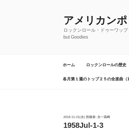
コ
ン
テ
アメリカンポ
ン
ロックンロール・ドゥーワップ・オールディ
ツ
but Goodies
へ
ス
キ
ッ
ホーム
ロックンロールの歴史
プ
各月第１週のトップ２５の全楽曲（19
投
2018-11-21(水)
投稿者:
永一高崎
稿
1958Jul-1-3
日: