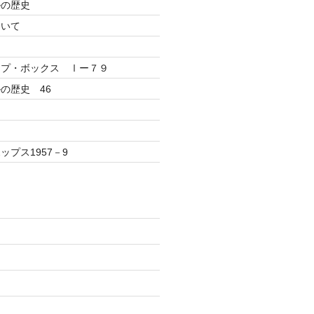
ルの歴史
ついて
ップ・ボックス Ⅰー７９
の歴史 46
プス1957－9