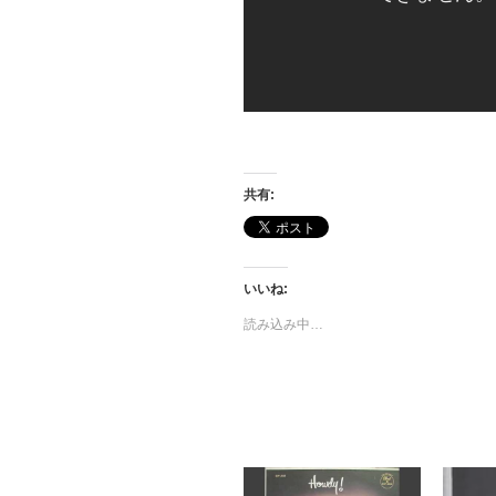
共有:
いいね:
読み込み中…