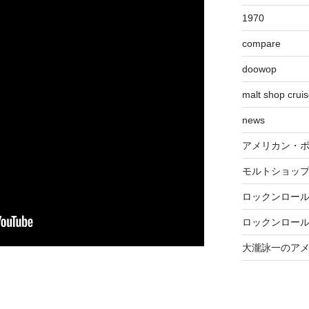
1970
compare
doowop
malt shop crui
news
アメリカン・
モルトショッ
ロックンロー
ロックンロー
大瀧詠一のア