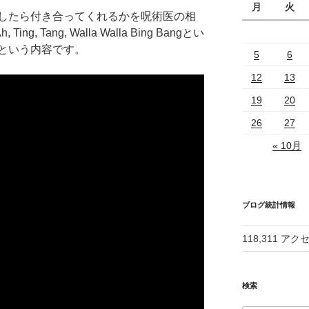
月
火
したら付き合ってくれるかを呪術医の相
h, Ting, Tang, Walla Walla Bing Bangとい
という内容です。
5
6
12
13
19
20
26
27
« 10月
ブログ統計情報
118,311 アク
検索