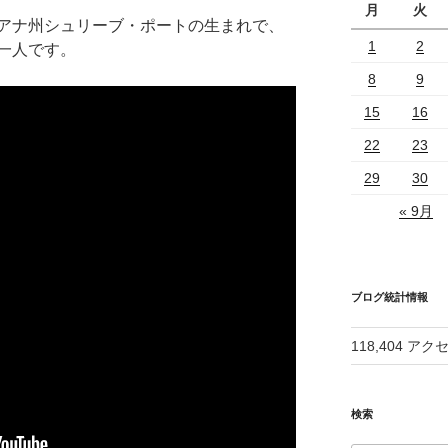
月
火
アナ州シュリーブ・ポートの生まれで、
1
2
一人です。
8
9
15
16
22
23
29
30
« 9月
ブログ統計情報
118,404 アク
検索