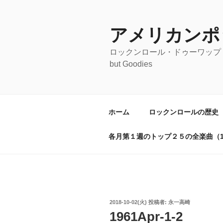
コ
ン
テ
アメリカンポ
ン
ロックンロール・ドゥーワップ・オールディ
ツ
but Goodies
へ
ス
キ
ッ
ホーム
ロックンロールの歴史
プ
各月第１週のトップ２５の全楽曲（19
投
2018-10-02(火)
投稿者:
永一高崎
稿
1961Apr-1-2
日: