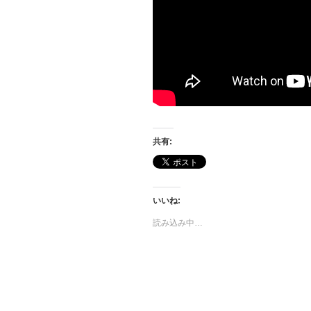
共有:
いいね:
読み込み中…