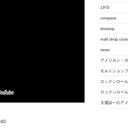
1970
compare
doowop
malt shop crui
news
アメリカン・
モルトショッ
ロックンロー
ロックンロー
大瀧詠一のア
840