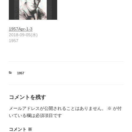
1957Apr-1-3
2018-09-05(水)
1957
カ
1957
テ
ゴ
リ
ー
コメントを残す
メールアドレスが公開されることはありません。
※
が付
いている欄は必須項目です
コメント
※