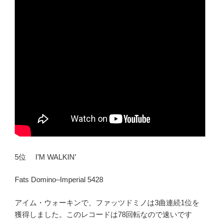
5位 I’M WALKIN’
Fats Domino–Imperial 5428
アイム・ウォーキンで、ファッツドミノは3曲連続1位を
獲得しました。このレコードは78回転なので速いです