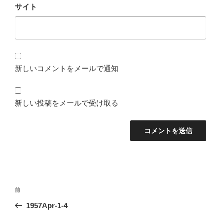
サイト
新しいコメントをメールで通知
新しい投稿をメールで受け取る
投
前
前
稿
の
1957Apr-1-4
ナ
投