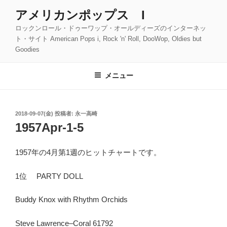
コ
アメリカンポップス I
ン
ロックンロール・ドゥーワップ・オールディーズのインターネッ
テ
ト・サイト American Pops i, Rock 'n' Roll, DooWop, Oldies but
ン
Goodies
ツ
へ
メニュー
ス
キ
ッ
投
2018-09-07(金)
投稿者:
永一高崎
プ
稿
1957Apr-1-5
日:
1957年の4月第1週のヒットチャートです。
1位 PARTY DOLL
Buddy Knox with Rhythm Orchids
Steve Lawrence–Coral 61792