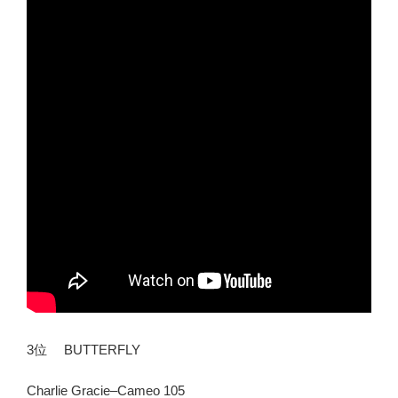
3位 BUTTERFLY
Charlie Gracie–Cameo 105