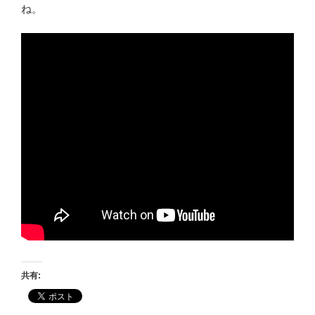
ね。
共有: