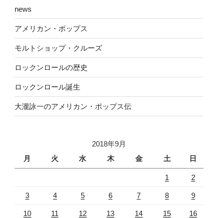
news
アメリカン・ポップス
モルトショップ・クルーズ
ロックンロールの歴史
ロックンロール誕生
大瀧詠一のアメリカン・ポップス伝
2018年9月
月
火
水
木
金
土
日
1
2
3
4
5
6
7
8
9
10
11
12
13
14
15
16