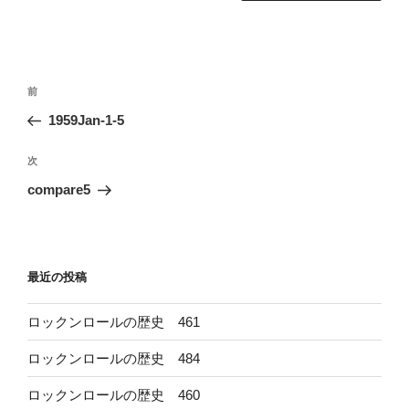
投
前
前
稿
の
1959Jan-1-5
ナ
投
ビ
稿
次
次
ゲ
の
compare5
投
ー
稿
シ
ョ
最近の投稿
ン
ロックンロールの歴史 461
ロックンロールの歴史 484
ロックンロールの歴史 460