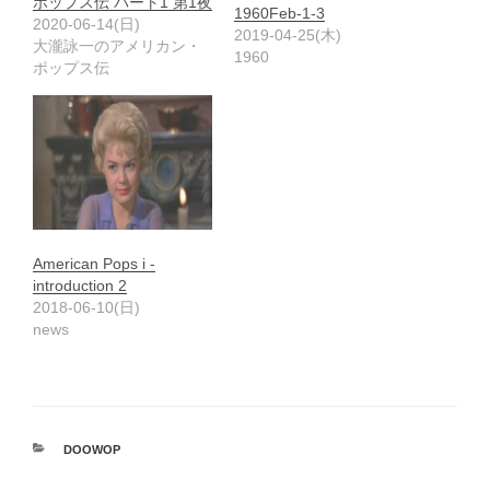
ポップス伝 パート1 第1夜
1960Feb-1-3
2020-06-14(日)
2019-04-25(木)
大瀧詠一のアメリカン・
1960
ポップス伝
American Pops i -
introduction 2
2018-06-10(日)
news
カ
DOOWOP
テ
ゴ