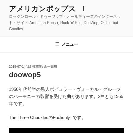
コ
アメリカンポップス I
ン
ロックンロール・ドゥーワップ・オールディーズのインターネッ
テ
ト・サイト American Pops i, Rock 'n' Roll, DooWop, Oldies but
ン
Goodies
ツ
へ
メニュー
ス
キ
ッ
投
2018-07-14(土)
投稿者:
永一高崎
プ
稿
doowop5
日:
1950年代前半の黒人ポピュラー・ヴォーカル・グループ
のハーモニーの影響を受けた曲があります。2曲とも1955
年です。
The Three ChucklesのFoolishly です。