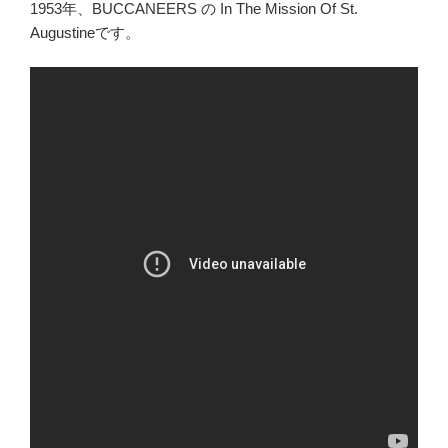
1953年、BUCCANEERS の In The Mission Of St.
Augustineです。