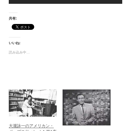
共有:
いいね:
読み込み中…
大瀧詠一のアメリカン・