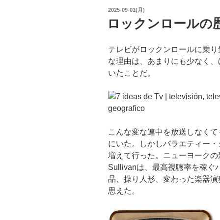
投
2025-09-01(月)
稿
ロックンロールの歴
日:
テレビがロックンロールに乗り
な理由は、あまりにも少なく、
いたことだ。
こんな変な連中を放送しなくて
にいた。しかしバラエティー・
増えて行った。ニューヨークの
Sullivanは、最高視聴率を
品、操り人形、変わった楽器演
思えた。