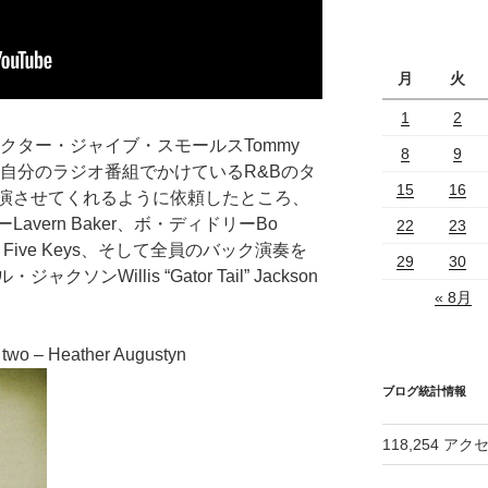
月
火
1
2
ドクター・ジャイブ・スモールスTommy
8
9
番組に招き、自分のラジオ番組でかけているR&Bのタ
15
16
演させてくれるように依頼したところ、
vern Baker、ボ・ディドリーBo
22
23
e Five Keys、そして全員のバック演奏を
29
30
Willis “Gator Tail” Jackson
« 8月
ブログ統計情報
118,254 アク