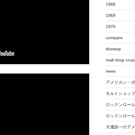
1968
1969
1970
compare
doowop
malt shop crui
news
アメリカン・
モルトショッ
ロックンロー
ロックンロー
大瀧詠一のア