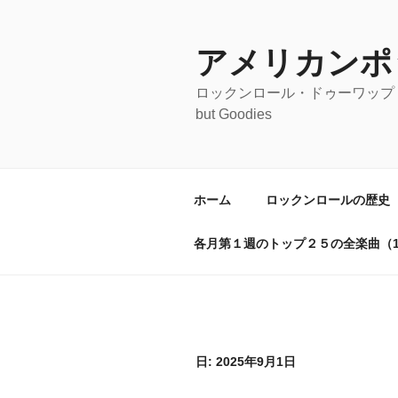
コ
ン
テ
アメリカンポ
ン
ロックンロール・ドゥーワップ・オールディ
ツ
but Goodies
へ
ス
キ
ッ
ホーム
ロックンロールの歴史
プ
各月第１週のトップ２５の全楽曲（19
日:
2025年9月1日